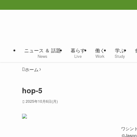
ニュース ＆ 話題
暮らす
働く
学ぶ
News
Live
Work
Study
ホーム
hop-5
2025年10月6日(月)
ワシン
©︎Jaso