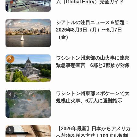
ム（Global Entry）完全ガイド
シアトルの注目ニュース＆話題：
2026年8月3日（月）〜8月7日
（金）
ワシントン州東部の山火事に連邦
緊急事態宣言 6郡と3部族が対象
ワシントン州東部スポケーンで大
規模山火事、6万人に避難指示
【2026年最新】日本からアメリカ
へ荷物を送る方法｜100ドル規制