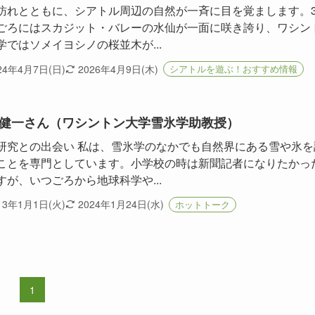
訪れとともに、シアトル周辺の自然が一斉に目を覚まします。
ごろにはスカジット・バレーの水仙が一面に咲き誇り、ワシン
学ではソメイヨシノの桜並木が...
24年4月7日(日)
2026年4月9日(木)
シアトルを遊ぶ！おすすめ情報
健一さん（ワシントン大学雪氷学助教授）
研究との出会い 私は、雪氷学のなかでも自然界にある雪や氷を
ことを専門としています。小学校の時は新聞記者になりたかっ
すが、いつごろから地球科学や...
13年1月1日(火)
2024年1月24日(水)
ホットトーク
1