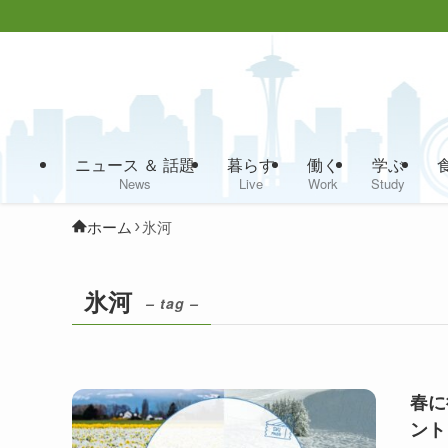
ニュース ＆ 話題
暮らす
働く
学ぶ
News
Live
Work
Study
ホーム
氷河
氷河
– tag –
春に
ント