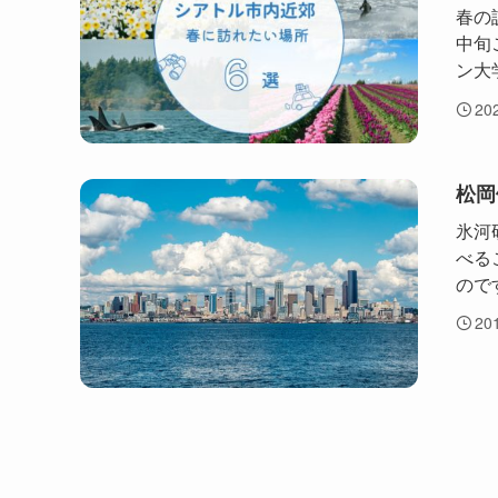
春の
中旬
ン大
20
松岡
氷河
べる
ので
20