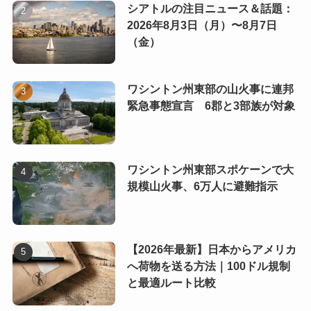
シアトルの注目ニュース＆話題：
2026年8月3日（月）〜8月7日
（金）
ワシントン州東部の山火事に連邦
緊急事態宣言 6郡と3部族が対象
ワシントン州東部スポケーンで大
規模山火事、6万人に避難指示
【2026年最新】日本からアメリカ
へ荷物を送る方法｜100ドル規制
と最適ルート比較