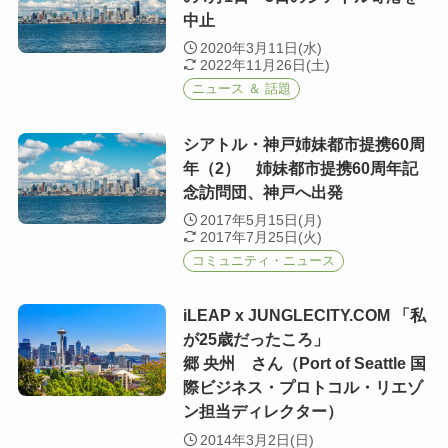
中止
2020年3月11日(水)
2022年11月26日(土)
ニュース ＆ 話題
シアトル・神戸姉妹都市提携60周
年（2） 姉妹都市提携60周年記
念訪問団、神戸へ出発
2017年5月15日(月)
2017年7月25日(火)
コミュニティ・ニュース
iLEAP x JUNGLECITY.COM 「私
が25歳だったころ」
郷 央州 さん（Port of Seattle 国
際ビジネス・プロトコル・リエゾ
ン担当ディレクター）
2014年3月2日(日)