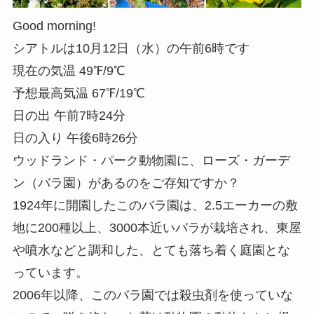
Good morning!
シアトルは10月12日（水）の午前6時です
現在の気温 49℉/9℃
予想最高気温 67℉/19℃
日の出 午前7時24分
日の入り 午後6時26分
ウッドランド・パーク動物園に、ローズ・ガーデ
ン（バラ園）があるのをご存知ですか？
1924年に開園したこのバラ園は、2.5エーカーの敷
地に200種以上、3000本近いバラが栽培され、東屋
や噴水などと調和した、とても落ち着く庭園とな
っています。
2006年以降、このバラ園では殺虫剤を使っていな