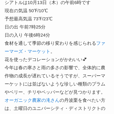
シアトルは10月13日（木）の午前6時です
現在の気温 50℉/10℃
予想最高気温 73℉/23℃
日の出 午前7時25分
日の入り 午後6時24分
食材を通して季節の移り変わりを感じられる
ファ
ーマーズ・マーケット
。
花を使ったデコレーションがかわいい💕
今年は春の寒さと雨の多さの影響で、全体的に農
作物の成長が遅れているそうですが、スーパーマ
ーケットには並ばないような珍しい種類のプラム
やベリー、チリやペッパーなどが見つかります。
オーガニック農家の滝さん
の丹波栗を食べたい方
は、土曜日のユニバーシティ・ディストリクトの