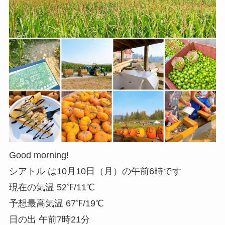
Good morning!
シアトル は10月10日（月）の午前6時です
現在の気温 52℉/11℃
予想最高気温 67℉/19℃
日の出 午前7時21分