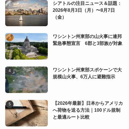
シアトルの注目ニュース＆話題：
2026年8月3日（月）〜8月7日
（金）
ワシントン州東部の山火事に連邦
緊急事態宣言 6郡と3部族が対象
ワシントン州東部スポケーンで大
規模山火事、6万人に避難指示
【2026年最新】日本からアメリカ
へ荷物を送る方法｜100ドル規制
と最適ルート比較