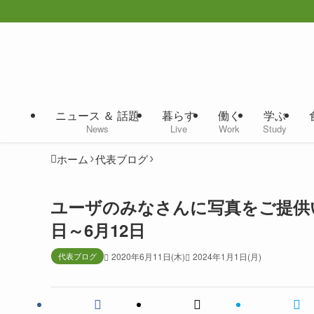
ニュース ＆ 話題
暮らす
働く
学ぶ
News
Live
Work
Study
ホーム
代表ブログ
ユーザのみなさんに写真をご提供い
日～6月12日
代表ブログ
2020年6月11日(木)
2024年1月1日(月)