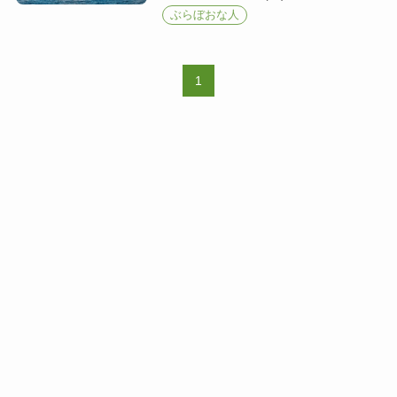
ぶらぼおな人
1