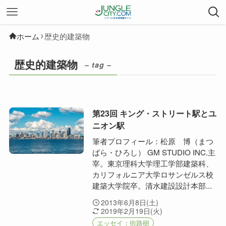
ホーム
歴史的建築物
歴史的建築物
– tag –
第23回 キング・ストリート駅とユ
ニオン駅
筆者プロフィール：松原 博（まつ
ばら・ひろし） GM STUDIO INC.主
宰。東京理科大学理工学部建築科、
カリフォルニア大学ロサンゼルス校
建築大学院卒。清水建設設計本部...
2013年6月8日(土)
2019年2月19日(火)
エッセイ：街路樹