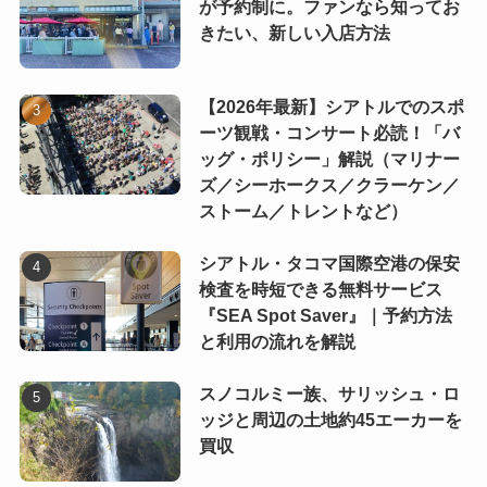
が予約制に。ファンなら知ってお
きたい、新しい入店方法
【2026年最新】シアトルでのスポ
ーツ観戦・コンサート必読！「バ
ッグ・ポリシー」解説（マリナー
ズ／シーホークス／クラーケン／
ストーム／トレントなど）
シアトル・タコマ国際空港の保安
検査を時短できる無料サービス
『SEA Spot Saver』｜予約方法
と利用の流れを解説
スノコルミー族、サリッシュ・ロ
ッジと周辺の土地約45エーカーを
買収