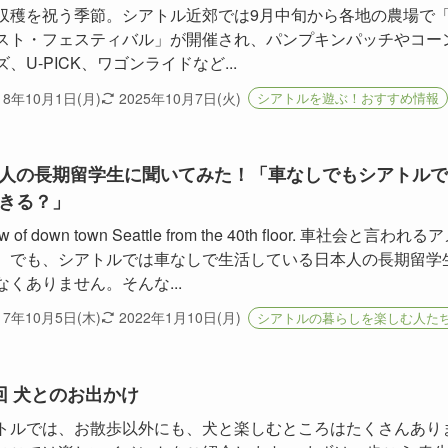
収穫を祝う季節。シアトル近郊では9月中旬から各地の農場で
スト・フェスティバル」が開催され、パンプキンパッチやコー
、U-PICK、ワゴンライドなど...
18年10月1日(月)
2025年10月7日(火)
シアトルを遊ぶ！おすすめ情報
人の長期留学生に聞いてみた！「車なしでもシアトルで
きる？」
ew of down town Seattle from the 40th floor. 車社会と言われる
。でも、シアトルでは車なしで生活している日本人の長期留学
なくありません。そんな...
17年10月5日(木)
2022年1月10日(月)
シアトルの暮らしを楽しむ人た
回 犬とのお出かけ
トルでは、お散歩以外にも、犬と楽しむところはたくさんあり