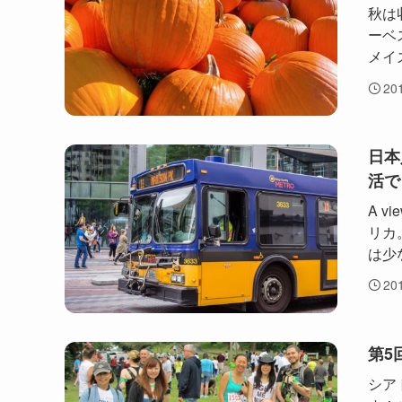
秋は
ーベ
メイズ
20
日本
活で
A vi
リカ
は少
20
第5
シア