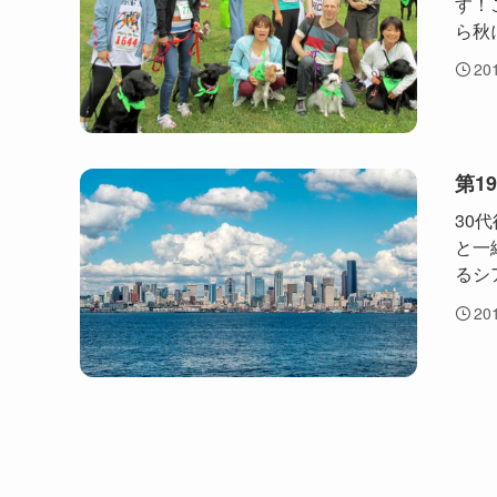
す！
ら秋
20
第1
30
と一
るシ
20