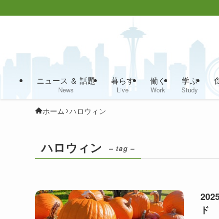
ニュース ＆ 話題
暮らす
働く
学ぶ
News
Live
Work
Study
ホーム
ハロウィン
ハロウィン
– tag –
20
ド