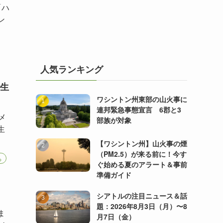
「ハ
ン
人気ランキング
生
ワシントン州東部の山火事に
連邦緊急事態宣言 6郡と3
アメ
部族が対象
生
【ワシントン州】山火事の煙
（PM2.5）が来る前に！今す
ち
ぐ始める夏のアラート＆事前
準備ガイド
シアトルの注目ニュース＆話
題：2026年8月3日（月）〜8
ま
月7日（金）