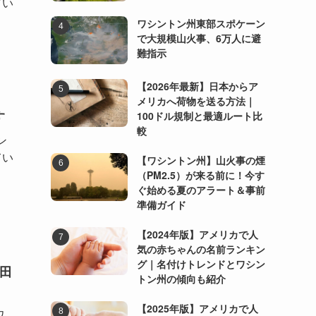
てい
ワシントン州東部スポケーン
で大規模山火事、6万人に避
難指示
【2026年最新】日本からア
メリカへ荷物を送る方法｜
す
100ドル規制と最適ルート比
較
ン
てい
【ワシントン州】山火事の煙
（PM2.5）が来る前に！今す
ぐ始める夏のアラート＆事前
準備ガイド
【2024年版】アメリカで人
気の赤ちゃんの名前ランキン
グ｜名付けトレンドとワシン
内田
トン州の傾向も紹介
【2025年版】アメリカで人
ワ