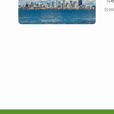
（Leg
20