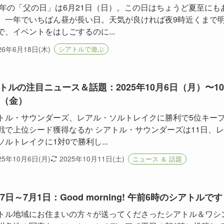
26年の「父の日」は6月21日（日）。この日はちょうど夏至にも
、一年でいちばん昼が長い日。天気が良ければ夜9時近くまで
で、イベントをはしごするのに...
26年6月18日(木)
シアトルで遊ぶ
トルの注目ニュース＆話題：2025年10月6日（月）〜1
日（金）
トル・サウンダーズ、レアル・ソルトレイクに勝利で5位キ
戦で上位シード獲得なるか シアトル・サウンダーズは11日、
ソルトレイクに1対0で勝利し...
25年10月6日(月)
2025年10月11日(土)
ニュース ＆ 話題
27日～7月1日：Good morning! 午前6時のシアトルです
トル地域にお住まいの方々が送ってくださったシアトル＆ワシ