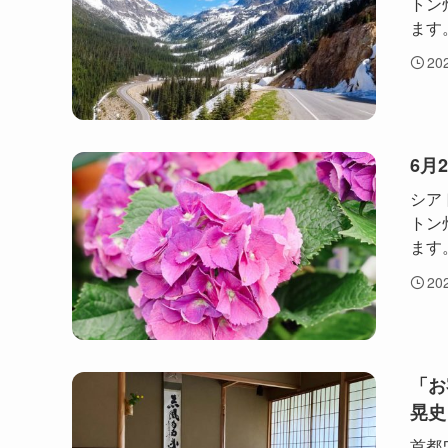
トン
ます。
20
6月
シア
トン
ます。
20
「お
晃史
首都ワ