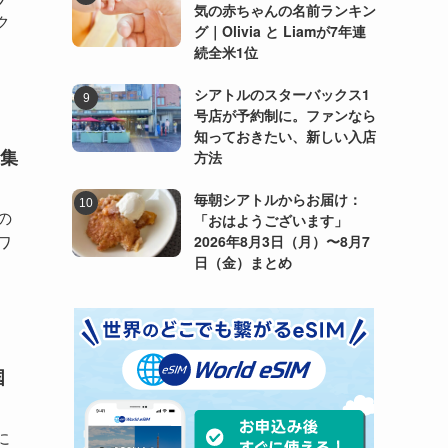
気の赤ちゃんの名前ランキン
ク
グ｜Olivia と Liamが7年連
続全米1位
シアトルのスターバックス1
号店が予約制に。ファンなら
知っておきたい、新しい入店
集
方法
毎朝シアトルからお届け：
の
「おはようございます」
ワ
2026年8月3日（月）〜8月7
日（金）まとめ
国
に