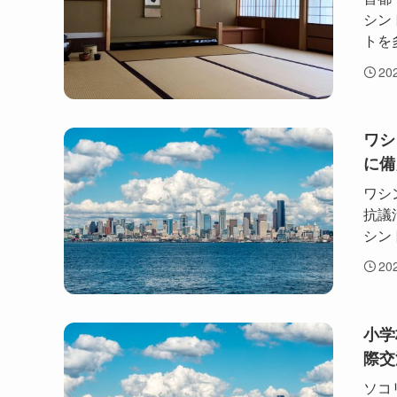
シン
トを
20
ワシ
に備
ワシ
抗議
シン
20
小学
際交
ソコ