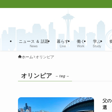
ニュース ＆ 話題
暮らす
働く
学ぶ
News
Live
Work
Study
ホーム
オリンピア
オリンピア
– tag –
父の
選