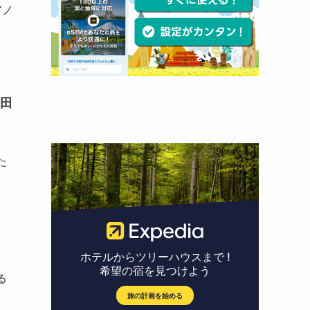
アノ
田
。
た
る