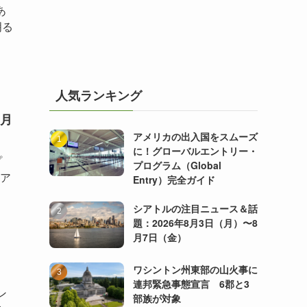
あ
明る
人気ランキング
0月
アメリカの出入国をスムーズ
に！グローバルエントリー・
ープ
プログラム（Global
レア
Entry）完全ガイド
シアトルの注目ニュース＆話
題：2026年8月3日（月）〜8
月7日（金）
ワシントン州東部の山火事に
連邦緊急事態宣言 6郡と3
ン
部族が対象