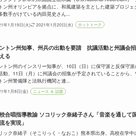
トン州オリンピアを拠点に、和風建築を主とした建築プロジェ
多数手がけている内田晃史さん...
21年1月19日(火)
2021年1月20日(水)
ホットトーク
ントン州知事、州兵の出動を要請 抗議活動と州議会招
える
ントン州のインスリー知事が、10日（日）に保守派と反保守派
活動、11日（月）に州議会の招集が予定されていることから、
トン州警備隊と法執行機関と連...
21年1月8日(金)
ニュース ＆ 話題
校合唱指導教諭 ソコリック奈緒子さん「音楽を通して
流を実現」
リック奈緒子（そこりっく・なおこ）熊本県出身。高校在学中