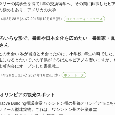
タリーの奨学金を得て1年の交換留学へ。その間に師事したピ
の勧めもあり、アメリカの大学...
14年8月28日(木)
2015年12月6日(日)
コミュニティ・ニュース
ろいろな形で、書道や日本文化を広めたい」書道家・眞
さん
との出会い 私が書道と出会ったのは、小学校1年生の時でした
生になるとたいていの子供がそろばんやピアノを習いますが、
ま町内会にオープンした書道教...
14年2月2日(日)
2024年1月25日(木)
ホットトーク
オリンピアの観光スポット
islative Building州議事堂 ワシントン州の州都オリンピア市にあ
いドーム型建築物。これは、ワシントン州の州議事堂