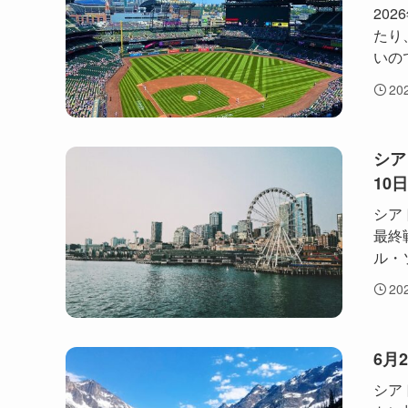
20
たり
いの
20
シア
10
シア
最終
ル・
20
6月
シア