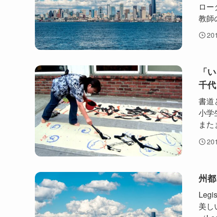
ロー
教師
20
「い
千代
書道
小学
また
20
州都
Leg
美し