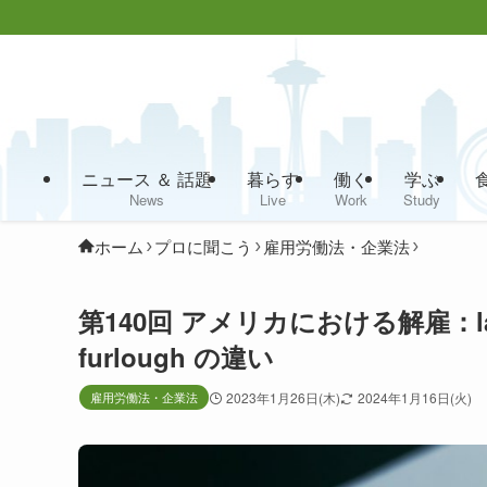
ニュース ＆ 話題
暮らす
働く
学ぶ
News
Live
Work
Study
ホーム
プロに聞こう
雇用労働法・企業法
第140回 アメリカにおける解雇：layoff
furlough の違い
雇用労働法・企業法
2023年1月26日(木)
2024年1月16日(火)