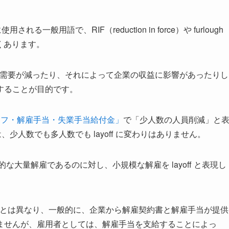
一般用語で、RIF（reduction in force）や furlough
よくあります。
への需要が減ったり、それによって企業の収益に影響があったりし
することが目的です。
）・レイオフ・解雇手当・失業手当給付金」
で「少人数の人員削減」と
は、少人数でも多人数でも layoff に変わりはありません。
）が組織的な大量解雇であるのに対し、小規模な解雇を layoff と表現し
or Cause）とは異なり、一般的に、企業から解雇契約書と解雇手当が提供
ませんが、雇用者としては、解雇手当を支給することによっ