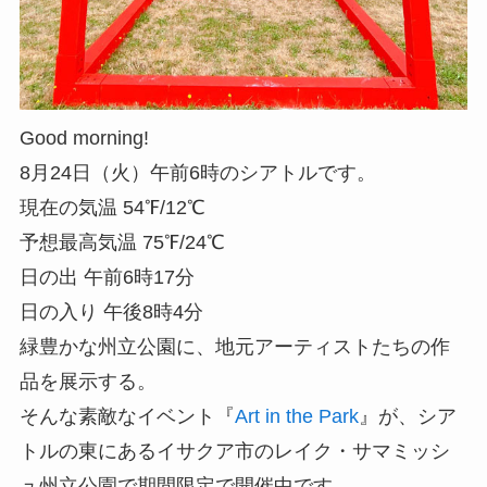
Good morning!
8月24日（火）午前6時のシアトルです。
現在の気温 54℉/12℃
予想最高気温 75℉/24℃
日の出 午前6時17分
日の入り 午後8時4分
緑豊かな州立公園に、地元アーティストたちの作
品を展示する。
そんな素敵なイベント『
Art in the Park
』が、シア
トルの東にあるイサクア市のレイク・サマミッシ
ュ州立公園で期間限定で開催中です。