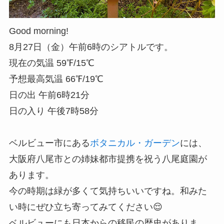
Good morning!
8月27日（金）午前6時のシアトルです。
現在の気温 59℉/15℃
予想最高気温 66℉/19℃
日の出 午前6時21分
日の入り 午後7時58分
ベルビュー市にある
ボタニカル・ガーデン
には、
大阪府八尾市との姉妹都市提携を祝う八尾庭園が
あります。
今の時期は緑が多くて気持ちいいですね。和みた
い時にぜひ立ち寄ってみてください😌
ベルビューにも日本からの移民の歴史がありま