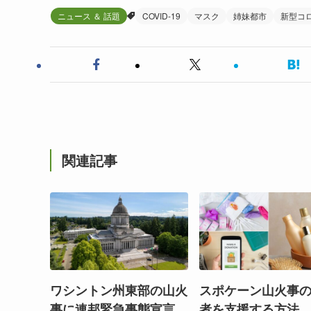
ニュース ＆ 話題
COVID-19
マスク
姉妹都市
新型コ
関連記事
ワシントン州東部の山火
スポケーン山火事
事に連邦緊急事態宣言
者を支援する方法