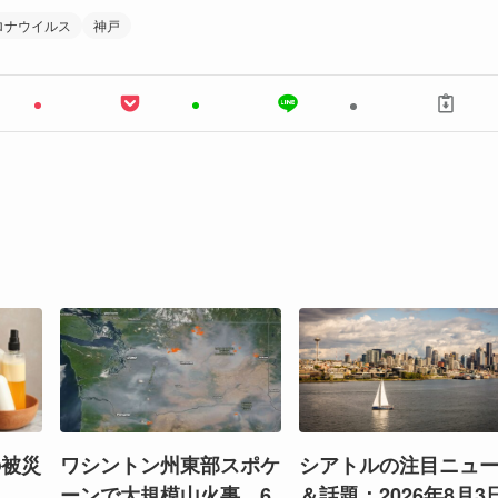
ロナウイルス
神戸
の被災
ワシントン州東部スポケ
シアトルの注目ニュ
ーンで大規模山火事、6
＆話題：2026年8月3