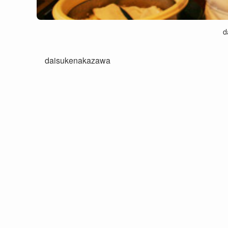
d
daisukenakazawa