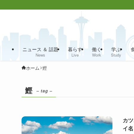
ニュース ＆ 話題
暮らす
働く
学ぶ
News
Live
Work
Study
ホーム
鰹
鰹
– tag –
カツ
イ名