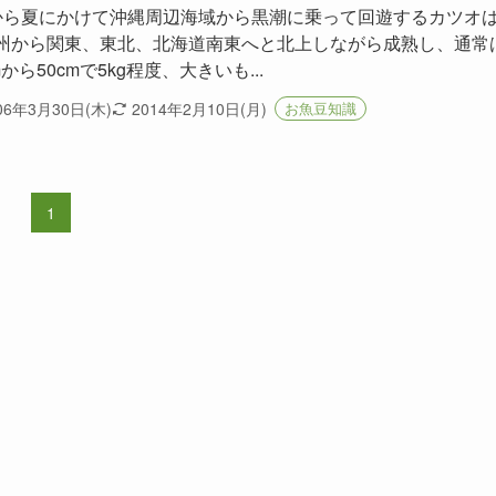
から夏にかけて沖縄周辺海域から黒潮に乗って回遊するカツオ
州から関東、東北、北海道南東へと北上しながら成熟し、通常
mから50cmで5kg程度、大きいも...
06年3月30日(木)
2014年2月10日(月)
お魚豆知識
1