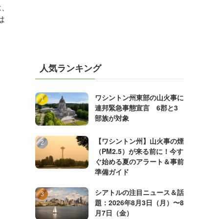
は、
は
人気ランキング
ワシントン州東部の山火事に
連邦緊急事態宣言 6郡と3
部族が対象
【ワシントン州】山火事の煙
（PM2.5）が来る前に！今す
ぐ始める夏のアラート＆事前
準備ガイド
シアトルの注目ニュース＆話
題：2026年8月3日（月）〜8
月7日（金）