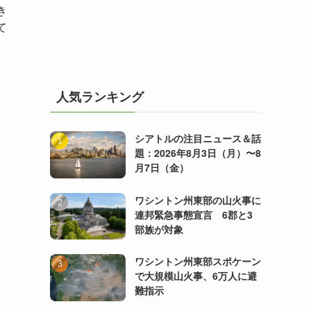
き
て
人気ランキング
シアトルの注目ニュース＆話
題：2026年8月3日（月）〜8
月7日（金）
ワシントン州東部の山火事に
連邦緊急事態宣言 6郡と3
部族が対象
ワシントン州東部スポケーン
で大規模山火事、6万人に避
難指示