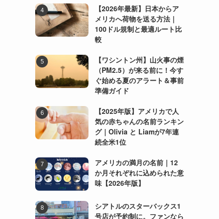
【2026年最新】日本からア
メリカへ荷物を送る方法｜
100ドル規制と最適ルート比
較
【ワシントン州】山火事の煙
（PM2.5）が来る前に！今す
ぐ始める夏のアラート＆事前
準備ガイド
【2025年版】アメリカで人
気の赤ちゃんの名前ランキン
グ｜Olivia と Liamが7年連
続全米1位
アメリカの満月の名前｜12
か月それぞれに込められた意
味【2026年版】
シアトルのスターバックス1
号店が予約制に。ファンなら