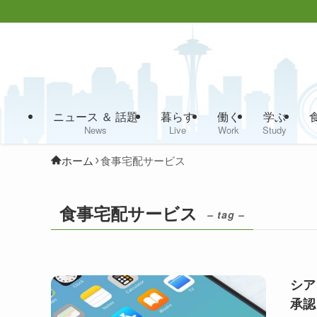
ニュース ＆ 話題
暮らす
働く
学ぶ
News
Live
Work
Study
ホーム
食事宅配サービス
食事宅配サービス
– tag –
シア
承認