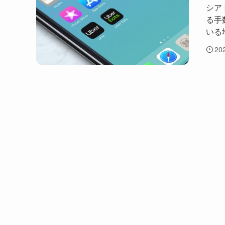
シア
る手
いる
20