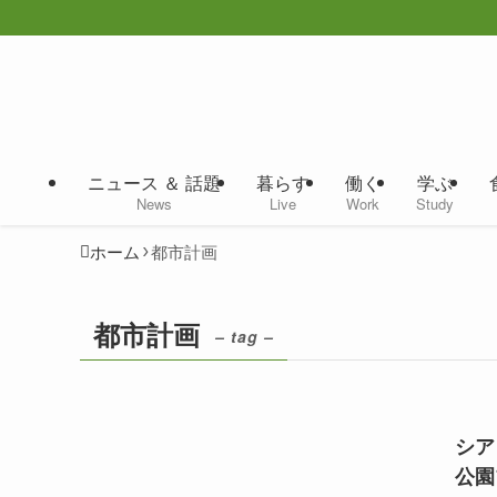
ニュース ＆ 話題
暮らす
働く
学ぶ
News
Live
Work
Study
ホーム
都市計画
都市計画
– tag –
シア
公園