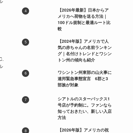
ル
【2026年最新】日本からア
メリカへ荷物を送る方法｜
100ドル規制と最適ルート比
較
【2024年版】アメリカで人
気の赤ちゃんの名前ランキン
グ｜名付けトレンドとワシン
.
トン州の傾向も紹介
ル
ワシントン州東部の山火事に
連邦緊急事態宣言 6郡と3
部族が対象
シアトルのスターバックス1
号店が予約制に。ファンなら
知っておきたい、新しい入店
方法
【2026年版】アメリカの祝