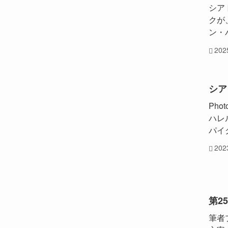
シア
クが、
ン・パ
20
シア
Phot
ハレ
パイク
20
第2
筆者