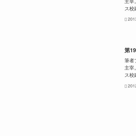
主宰
ス校
20
第1
筆者
主宰
ス校
20