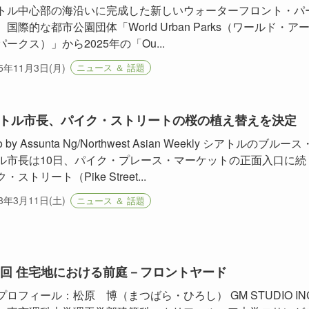
トル中心部の海沿いに完成した新しいウォーターフロント・パ
国際的な都市公園団体「World Urban Parks（ワールド・ア
ークス）」から2025年の「Ou...
25年11月3日(月)
ニュース ＆ 話題
トル市長、パイク・ストリートの桜の植え替えを決定
o by Assunta Ng/Northwest Asian Weekly シアトルのブルース
ル市長は10日、パイク・プレース・マーケットの正面入口に続
・ストリート（Pike Street...
23年3月11日(土)
ニュース ＆ 話題
5回 住宅地における前庭－フロントヤード
プロフィール：松原 博（まつばら・ひろし） GM STUDIO INC