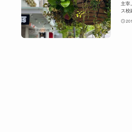
主宰
ス校
20