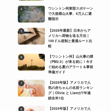
ワシントン州東部スポケーン
で大規模山火事、6万人に避
難指示
【2026年最新】日本からア
メリカへ荷物を送る方法｜
100ドル規制と最適ルート比
較
【ワシントン州】山火事の煙
（PM2.5）が来る前に！今す
ぐ始める夏のアラート＆事前
準備ガイド
【2025年版】アメリカで人
気の赤ちゃんの名前ランキン
グ｜Olivia と Liamが7年連
続全米1位
【2024年版】アメリカで人