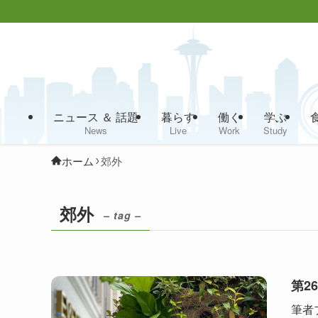
ニュース ＆ 話題
暮らす
働く
学ぶ
News
Live
Work
Study
ホーム
郊外
郊外
– tag –
第2
筆者