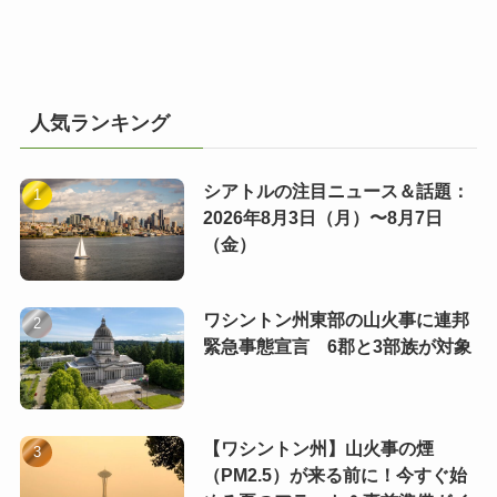
人気ランキング
シアトルの注目ニュース＆話題：
2026年8月3日（月）〜8月7日
（金）
ワシントン州東部の山火事に連邦
緊急事態宣言 6郡と3部族が対象
【ワシントン州】山火事の煙
（PM2.5）が来る前に！今すぐ始