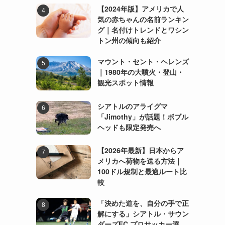
【2024年版】アメリカで人
気の赤ちゃんの名前ランキン
グ｜名付けトレンドとワシン
トン州の傾向も紹介
マウント・セント・ヘレンズ
｜1980年の大噴火・登山・
観光スポット情報
シアトルのアライグマ
「Jimothy」が話題！ボブル
ヘッドも限定発売へ
【2026年最新】日本からア
メリカへ荷物を送る方法｜
100ドル規制と最適ルート比
較
「決めた道を、自分の手で正
解にする」シアトル・サウン
ダーズFC プロサッカー選