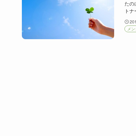
たの
トナ
20
メン