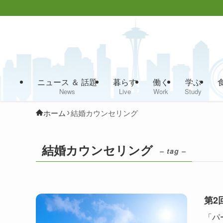
ニュース ＆ 話題
暮らす
働く
学ぶ
News
Live
Work
Study
ホーム
結婚カウンセリング
結婚カウンセリング
– tag –
第2
「パ