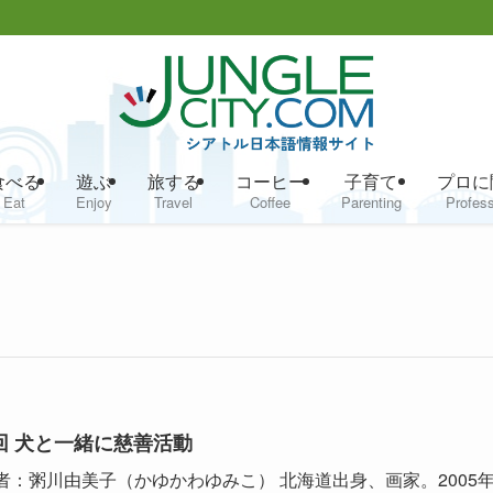
食べる
遊ぶ
旅する
コーヒー
子育て
プロに
Eat
Enjoy
Travel
Coffee
Parenting
Profess
回 犬と一緒に慈善活動
者：粥川由美子（かゆかわゆみこ） 北海道出身、画家。2005