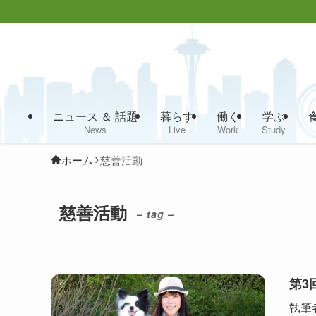
ニュース ＆ 話題
暮らす
働く
学ぶ
News
Live
Work
Study
ホーム
慈善活動
慈善活動
– tag –
第3
執筆