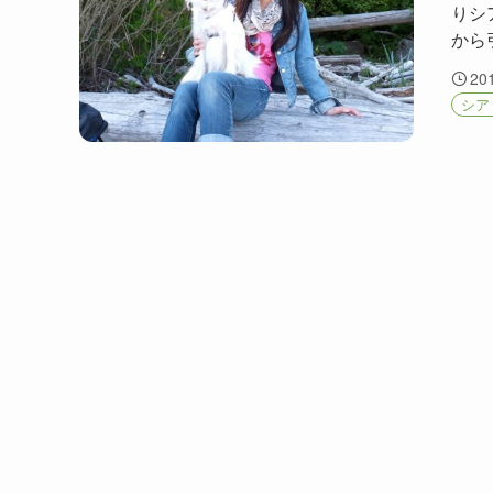
りシ
から
20
シア