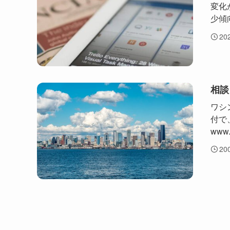
変化
少傾
20
相談
ワシ
付で
www.
20