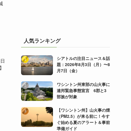
減
人気ランキング
シアトルの注目ニュース＆話
5日
題：2026年8月3日（月）〜8
】
月7日（金）
ワシントン州東部の山火事に
連邦緊急事態宣言 6郡と3
部族が対象
【ワシントン州】山火事の煙
（PM2.5）が来る前に！今す
ぐ始める夏のアラート＆事前
準備ガイド