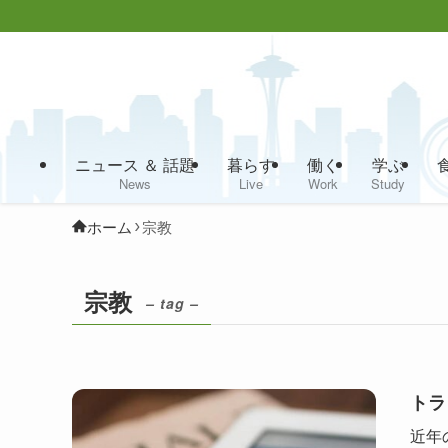
ニュース ＆ 話題
暮らす
働く
学ぶ
News
Live
Work
Study
ホーム
宗教
宗教
– tag –
トラ
近年