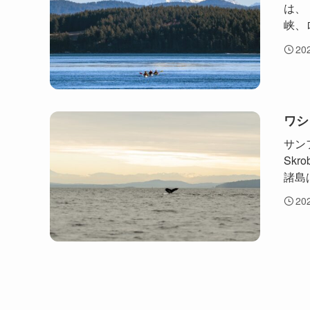
は、
峡、
20
ワシ
サン
Skro
諸島
20