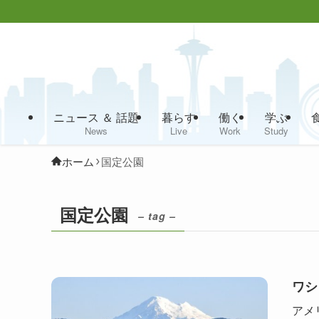
ニュース ＆ 話題
暮らす
働く
学ぶ
News
Live
Work
Study
ホーム
国定公園
国定公園
– tag –
ワシ
アメリ