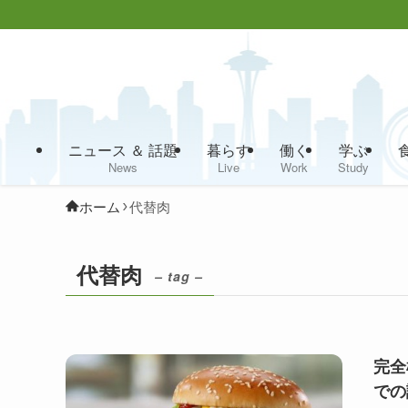
ニュース ＆ 話題
暮らす
働く
学ぶ
News
Live
Work
Study
ホーム
代替肉
代替肉
– tag –
完全
での