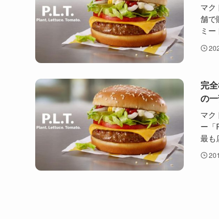
マク
舗で
ミート
20
完全
の一
マク
ー「
最も
20