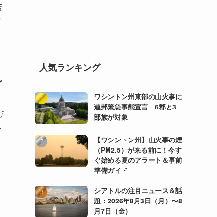
店
・
人気ランキング
ダ
ワシントン州東部の山火事に
連邦緊急事態宣言 6郡と3
ガ
部族が対象
、
【ワシントン州】山火事の煙
（PM2.5）が来る前に！今す
ぐ始める夏のアラート＆事前
準備ガイド
シアトルの注目ニュース＆話
題：2026年8月3日（月）〜8
月7日（金）