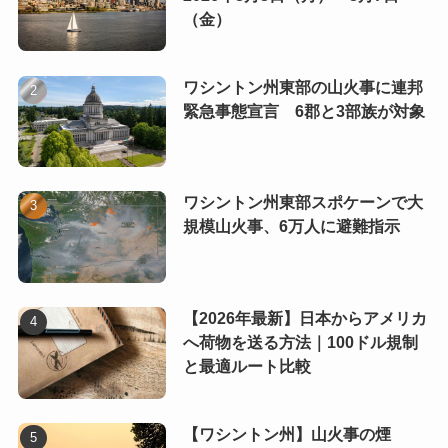
（金）
ワシントン州東部の山火事に連邦
緊急事態宣言 6郡と3部族が対象
ワシントン州東部スポケーンで大
規模山火事、6万人に避難指示
【2026年最新】日本からアメリカ
へ荷物を送る方法｜100ドル規制
と最適ルート比較
【ワシントン州】山火事の煙