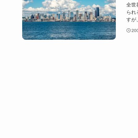
全世
られ
すが
20