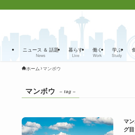
ニュース ＆ 話題
暮らす
働く
学ぶ
News
Live
Work
Study
ホーム
マンボウ
マンボウ
– tag –
マン
グ目