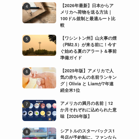
【2026年最新】日本からア
メリカへ荷物を送る方法｜
100ドル規制と最適ルート比
較
【ワシントン州】山火事の煙
（PM2.5）が来る前に！今す
ぐ始める夏のアラート＆事前
準備ガイド
【2025年版】アメリカで人
気の赤ちゃんの名前ランキン
グ｜Olivia と Liamが7年連
続全米1位
アメリカの満月の名前｜12
か月それぞれに込められた意
味【2026年版】
シアトルのスターバックス1
号店が予約制に。ファンなら