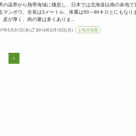
界の温帯から熱帯海域に棲息し、日本では北海道以南の各地で
るマンボウ。全長は3メートル、体重は50～60キロとにもなり
、皮が厚く、肉の量は多くありま...
07年5月31日(木)
2014年2月10日(月)
お魚豆知識
1