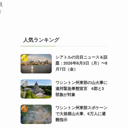
見
ま
人気ランキング
シアトルの注目ニュース＆話
題：2026年8月3日（月）〜8
月7日（金）
ワシントン州東部の山火事に
連邦緊急事態宣言 6郡と3
部族が対象
ワシントン州東部スポケーン
で大規模山火事、6万人に避
難指示