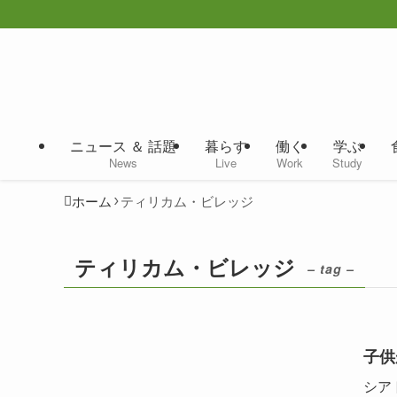
ニュース ＆ 話題
暮らす
働く
学ぶ
News
Live
Work
Study
ホーム
ティリカム・ビレッジ
ティリカム・ビレッジ
– tag –
子供
シア