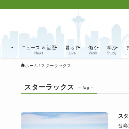
ニュース ＆ 話題
暮らす
働く
学ぶ
News
Live
Work
Study
ホーム
スターラックス
スターラックス
– tag –
スタ
台湾の