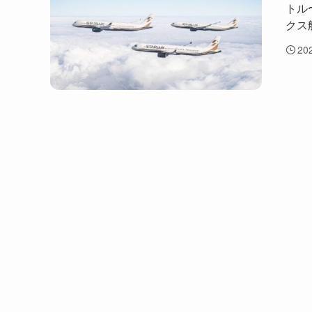
トル
クス
20