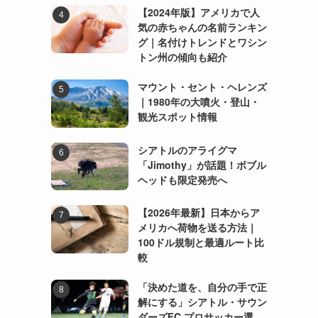
【2024年版】アメリカで人
気の赤ちゃんの名前ランキン
グ｜名付けトレンドとワシン
トン州の傾向も紹介
マウント・セント・ヘレンズ
｜1980年の大噴火・登山・
観光スポット情報
シアトルのアライグマ
「Jimothy」が話題！ボブル
ヘッドも限定発売へ
【2026年最新】日本からア
メリカへ荷物を送る方法｜
100ドル規制と最適ルート比
較
「決めた道を、自分の手で正
解にする」シアトル・サウン
ダーズFC プロサッカー選