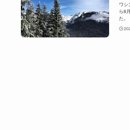
ワシ
ら6
た。
20