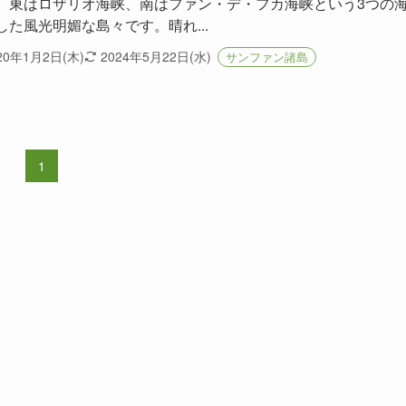
、東はロザリオ海峡、南はファン・デ・フカ海峡という3つの
した風光明媚な島々です。晴れ...
20年1月2日(木)
2024年5月22日(水)
サンファン諸島
1