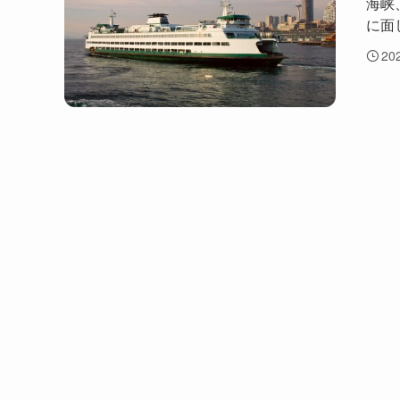
海峡
に面
20