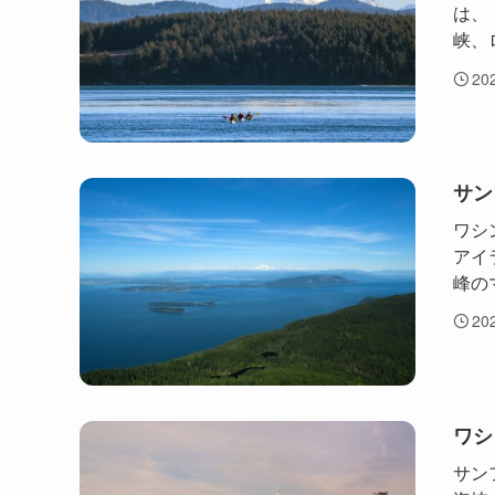
は、
峡、
20
サン
ワシ
アイ
峰の
20
ワシ
サン