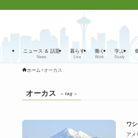
ニュース ＆ 話題
暮らす
働く
学ぶ
News
Live
Work
Study
ホーム
オーカス
オーカス
– tag –
ワシ
アメリ