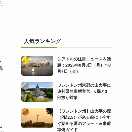
海
人気ランキング
シアトルの注目ニュース＆話
・
題：2026年8月3日（月）〜8
高
月7日（金）
ワシントン州東部の山火事に
連邦緊急事態宣言 6郡と3
部族が対象
【ワシントン州】山火事の煙
（PM2.5）が来る前に！今す
ぐ始める夏のアラート＆事前
ロ
準備ガイド