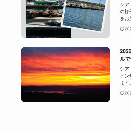
シア
の様
をお
20
202
ルで
シア
トン
ます。
20