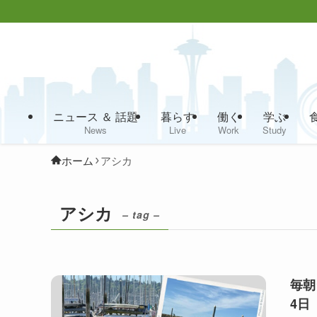
ニュース ＆ 話題
暮らす
働く
学ぶ
News
Live
Work
Study
ホーム
アシカ
アシカ
– tag –
毎朝
4日