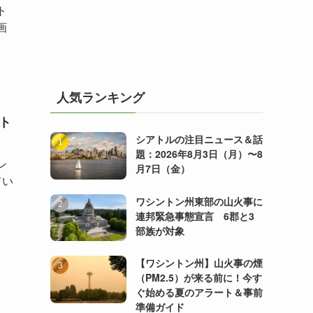
ト
画
人気ランキング
アト
シアトルの注目ニュース＆話
題：2026年8月3日（月）〜8
ン
月7日（金）
てい
ワシントン州東部の山火事に
連邦緊急事態宣言 6郡と3
部族が対象
【ワシントン州】山火事の煙
（PM2.5）が来る前に！今す
ぐ始める夏のアラート＆事前
準備ガイド