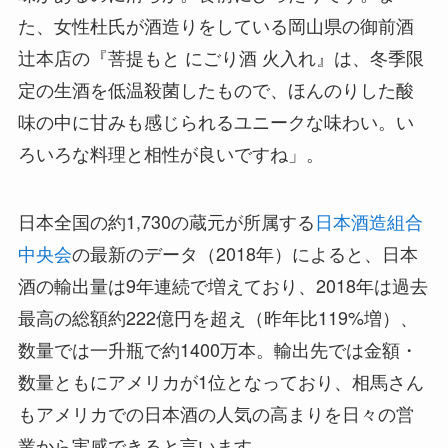
た、女性杜氏が酒造りをしている岡山県の御前酒
辻本店の『菩提もと にごり酒 火入れ』は、冬季限
定の生酒を低温殺菌したもので、ほんのりした酸
味の中に甘みも感じられるユニークな味わい。い
ろいろな料理と相性が良いですね」。
日本全国の約1,730の蔵元が所属する
日本酒造組合
中央会
の最新のデータ（2018年）によると、日本
酒の輸出量は9年連続で増えており、2018年は過去
最高の総額約222億円を超え（昨年比119%増）、
数量では一升瓶で約1400万本。輸出先では金額・
数量ともにアメリカが1位となっており、相馬さん
もアメリカでの日本酒の人気の高まりを日々の営
業から実感できると言います。