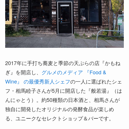
2017年に手打ち蕎麦と季節の天ぷらの店『かもね
ぎ』を開店し、
グルメのメディア 『Food &
Wine』 の最優秀新人シェフ
の一人に選ばれたシェ
フ・相馬睦子さんが5月に開店した『般若湯』（は
んにゃとう）。約50種類の日本酒と、相馬さんが
独自に開発したオリジナルの発酵食品が楽しめ
る、ユニークなセレクトショップ＆バーです。