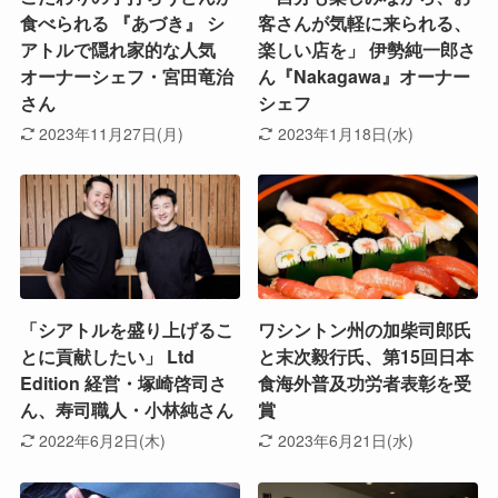
食べられる 『あづき』 シ
客さんが気軽に来られる、
アトルで隠れ家的な人気
楽しい店を」 伊勢純一郎さ
オーナーシェフ・宮田竜治
ん『Nakagawa』オーナー
さん
シェフ
2023年11月27日(月)
2023年1月18日(水)
「シアトルを盛り上げるこ
ワシントン州の加柴司郎氏
とに貢献したい」 Ltd
と末次毅行氏、第15回日本
Edition 経営・塚崎啓司さ
食海外普及功労者表彰を受
ん、寿司職人・小林純さん
賞
2022年6月2日(木)
2023年6月21日(水)