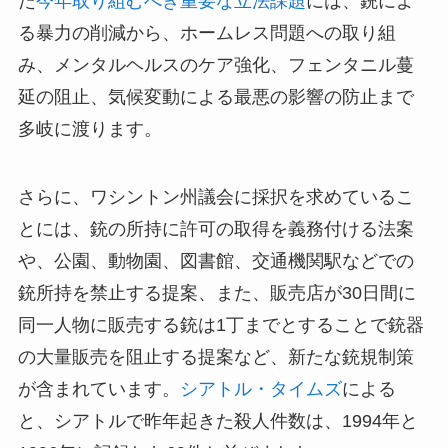
た
今年取り組むべき重要な立法課題
には、銃によ
る暴力の削減から、ホームレス問題への取り組
み、メンタルヘルスのケア強化、フェンタニル蔓
延の阻止、気候変動による最悪の影響の防止まで
多岐に渡ります。
さらに、ワシントン州議会に採択を求めているこ
とには、銃の所持に許可の取得を義務付ける法案
や、公園、動物園、図書館、交通機関駅などでの
銃所持を禁止する提案、また、販売店が30日間に
同一人物に販売する銃は1丁までとすることで銃器
の大量販売を阻止する提案など、新たな銃規制策
が含まれています。
シアトル・タイムズ
による
と、シアトルで昨年起きた殺人件数は、1994年と