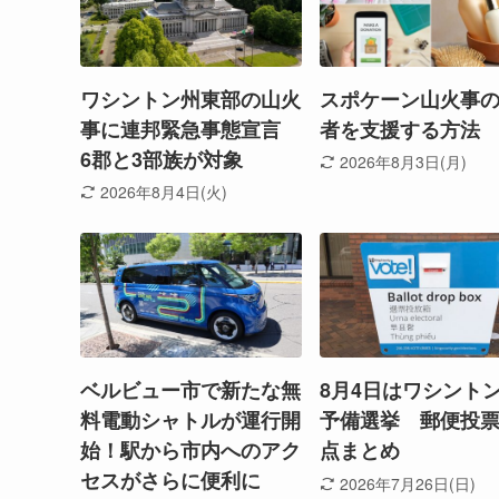
ワシントン州東部の山火
スポケーン山火事
事に連邦緊急事態宣言
者を支援する方法
6郡と3部族が対象
2026年8月3日(月)
2026年8月4日(火)
ベルビュー市で新たな無
8月4日はワシント
料電動シャトルが運行開
予備選挙 郵便投
始！駅から市内へのアク
点まとめ
セスがさらに便利に
2026年7月26日(日)