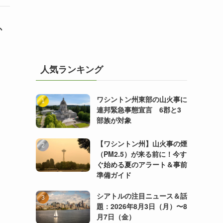
か
人気ランキング
ワシントン州東部の山火事に
連邦緊急事態宣言 6郡と3
部族が対象
【ワシントン州】山火事の煙
（PM2.5）が来る前に！今す
ぐ始める夏のアラート＆事前
準備ガイド
シアトルの注目ニュース＆話
題：2026年8月3日（月）〜8
月7日（金）