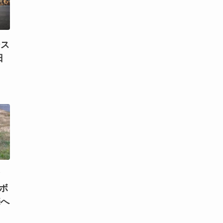
ース
日
）
マ
！ボ
売へ