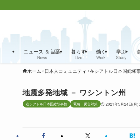
ニュース ＆ 話題
暮らす
働く
学ぶ
News
Live
Work
Study
ホーム
日本人コミュニティ
在シアトル日本国総領
地震多発地域 － ワシントン州
在シアトル日本国総領事館
緊急・災害対策
2021年5月24日(月)