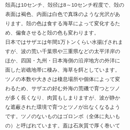
殻高は10センチ、殻径は8～10センチ程度で、殻の
表面は褐色、内面は白色で真珠のような光沢があ
ります。殻の色は食する海草によって変化するた
め、偏食させると殻の色も変わります。
日本ではサザエは年間1万トンくらい水揚げされま
すが、波の荒い千葉県や三重県などの太平洋岸の
ほか、四国・九州・日本海側の沿岸地方の外洋に
面した岩礁地帯に棲み、海草を餌としています。
ツノの本数や大きさは棲息場所や個体によって変
わるため、サザエの好む外海の荒磯で育つとツノ
が多く長くなり、肉質もしまりますが、波が静か
な遮蔽された環境で育つとツノが出なくなるよう
です。ツノのないものはゴロンボ（全体に丸いも
の）と呼ばれています。蓋は石灰質で厚く巻いて