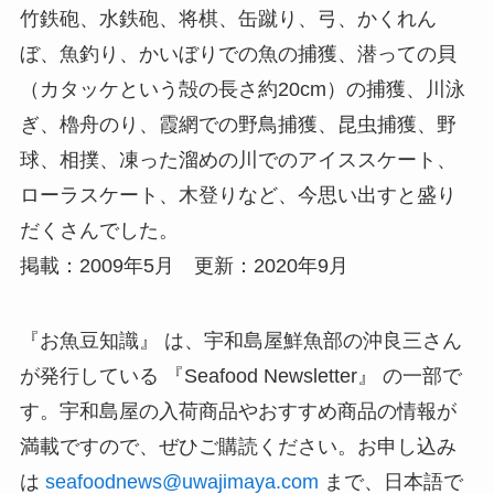
竹鉄砲、水鉄砲、将棋、缶蹴り、弓、かくれん
ぼ、魚釣り、かいぼりでの魚の捕獲、潜っての貝
（カタッケという殻の長さ約20cm）の捕獲、川泳
ぎ、櫓舟のり、霞網での野鳥捕獲、昆虫捕獲、野
球、相撲、凍った溜めの川でのアイススケート、
ローラスケート、木登りなど、今思い出すと盛り
だくさんでした。
掲載：2009年5月 更新：2020年9月
『お魚豆知識』 は、宇和島屋鮮魚部の沖良三さん
が発行している 『Seafood Newsletter』 の一部で
す。宇和島屋の入荷商品やおすすめ商品の情報が
満載ですので、ぜひご購読ください。お申し込み
は
seafoodnews@uwajimaya.com
まで、日本語で