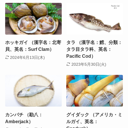
ホッキガイ （漢字名：北寄
タラ （漢字名：鱈、分類：
貝、英名：Surf Clam）
タラ目タラ科、英名：
Pacific Cod）
2024年6月13日(木)
2023年5月30日(火)
カンパチ （勘八：
グイダック （アメリカ・ミ
Amberjack）
ルガイ、英名：