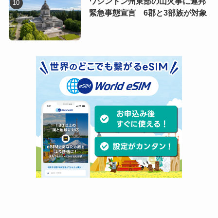
ワシントン州東部の山火事に連邦
緊急事態宣言 6郡と3部族が対象