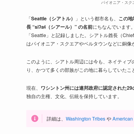
パイオニア・スク
「
Seattle（シアトル）
」という都市名も、
この地
長 “siʔaɬ（シアール）” の名前
にちなんでいます
「Seattle」と記録しました。シアトル酋長（Chi
はパイオニア・スクエアやベルタウンなどに銅像
このように、シアトル周辺には今も、ネイティブ
り、かつて多くの部族がこの地に暮らしていたこ
現在、
ワシントン州には連邦政府に認定された29の部族（Fe
独自の主権、文化、伝統を保持しています。
詳細は、
Washington Tribes
や
American