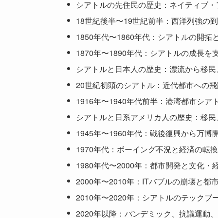
シアトルの先住民の歴史：ネイティブ・
18世紀後半〜19世紀前半：西洋列強の
1850年代〜1860年代：シアトルの開
1870年〜1890年代：シアトルの成長
シアトルと日本人の歴史：漂流から移民
20世紀初頭のシアトル：近代都市への
1916年〜1940年代前半：港湾都市シ
シアトルと日系アメリカ人の歴史：移民
1945年〜1960年代：戦後復興から万
1970年代：ボーイング不況と経済の転
1980年代〜2000年：都市開発と文化・
2000年〜2010年：ITバブルの崩壊と
2010年〜2020年：シアトルのテック
2020年以降：パンデミック、抗議運動