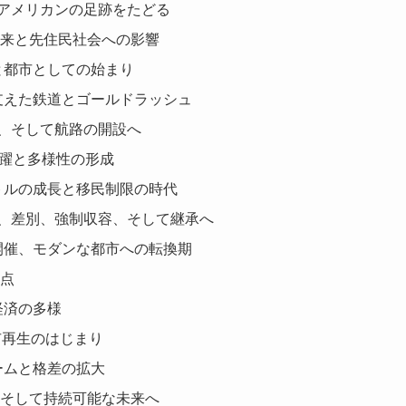
アメリカンの足跡をたどる
到来と先住民社会への影響
拓と都市としての始まり
を支えた鉄道とゴールドラッシュ
、そして航路の開設へ
飛躍と多様性の形成
アトルの成長と移民制限の時代
、差別、強制収容、そして継承へ
博開催、モダンな都市への転換期
換点
経済の多様
都市再生のはじまり
ブームと格差の拡大
、そして持続可能な未来へ