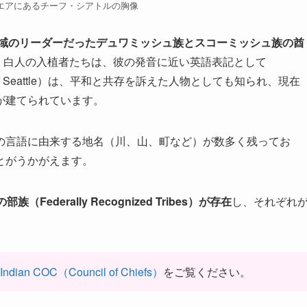
エアにあるチーフ・シアトルの胸像
域のリーダーだったデュワミッシュ族とスコーミッシュ族の酋
。白人の入植者たちは、彼の発音に近い英語表記として
ef Seattle）は、平和と共存を訴えた人物としても知られ、現在
が建てられています。
の言語に由来する地名（川、山、町など）が数多く残ってお
とがうかがえます。
derally Recognized Tribes）が存在
し、それぞれ
 Indian COC（Council of Chiefs）
をご覧ください。