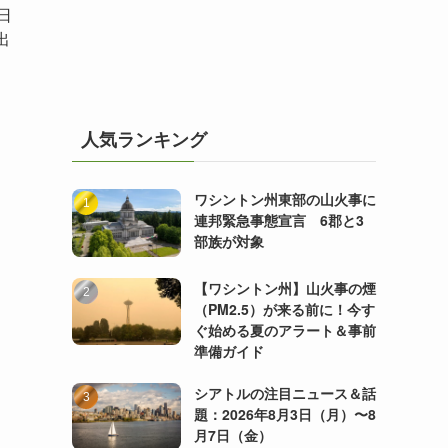
日
出
人気ランキング
ワシントン州東部の山火事に
連邦緊急事態宣言 6郡と3
部族が対象
【ワシントン州】山火事の煙
（PM2.5）が来る前に！今す
ぐ始める夏のアラート＆事前
準備ガイド
シアトルの注目ニュース＆話
題：2026年8月3日（月）〜8
月7日（金）