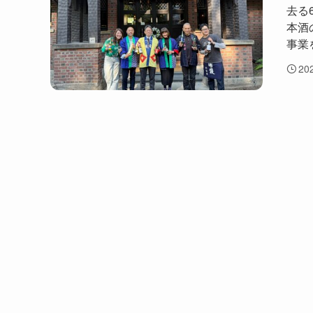
去る
本酒
事業を
20