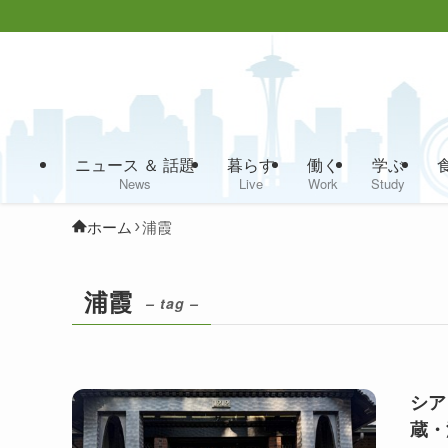
ニュース ＆ 話題
暮らす
働く
学ぶ
News
Live
Work
Study
ホーム
浦霞
浦霞
– tag –
シア
蔵・