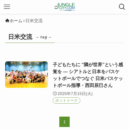
ホーム
日米交流
日米交流
– tag –
子どもたちに “隣が世界”という感
覚を ― シアトルと日本をバスケ
ットボールでつなぐ 日米バスケッ
トボール指導・西田辰巳さん
2025年7月15日(火)
ホットトーク
1