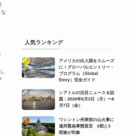
理
うな
人気ランキング
ヒ
アメリカの出入国をスムーズ
に！グローバルエントリー・
まし
プログラム（Global
ラ
Entry）完全ガイド
シアトルの注目ニュース＆話
題：2026年8月3日（月）〜8
月7日（金）
ワシントン州東部の山火事に
連邦緊急事態宣言 6郡と3
部族が対象