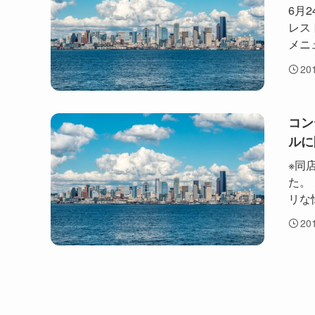
6月
レス
メニ
20
コン
ルに
※同
た。
リな懐
20