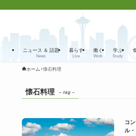
ニュース ＆ 話題
暮らす
働く
学ぶ
News
Live
Work
Study
ホーム
懐石料理
懐石料理
– tag –
コン
ル・