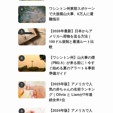
ワシントン州東部スポケーン
で大規模山火事、6万人に避
難指示
【2026年最新】日本からア
メリカへ荷物を送る方法｜
100ドル規制と最適ルート比
較
【ワシントン州】山火事の煙
（PM2.5）が来る前に！今す
ぐ始める夏のアラート＆事前
準備ガイド
【2025年版】アメリカで人
気の赤ちゃんの名前ランキン
グ｜Olivia と Liamが7年連
続全米1位
【2024年版】アメリカで人