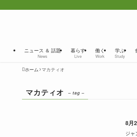
ニュース ＆ 話題
暮らす
働く
学ぶ
News
Live
Work
Study
ホーム
マカティオ
マカティオ
– tag –
8月
ジャ