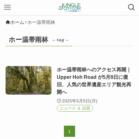
ホーム
ホー温帯雨林
ホー温帯雨林
– tag –
ホー温帯雨林へのアクセス再開｜
Upper Hoh Road が5月8日に復
旧、人気の世界遺産エリア観光再
開へ
2025年5月5日(月)
ニュース ＆ 話題
1