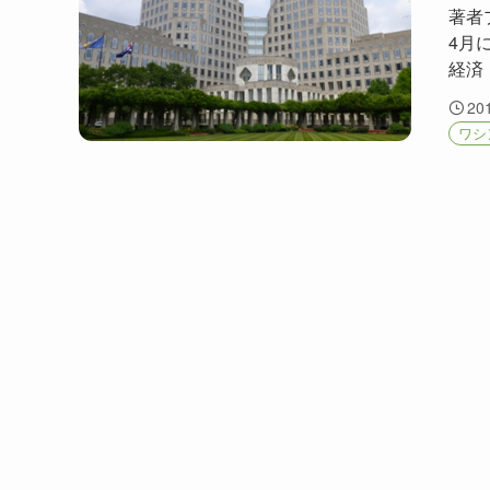
著者
4月
経済
20
ワシ