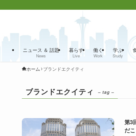
ニュース ＆ 話題
暮らす
働く
学ぶ
News
Live
Work
Study
ホーム
ブランドエクイティ
ブランドエクイティ
– tag –
第3
だこ