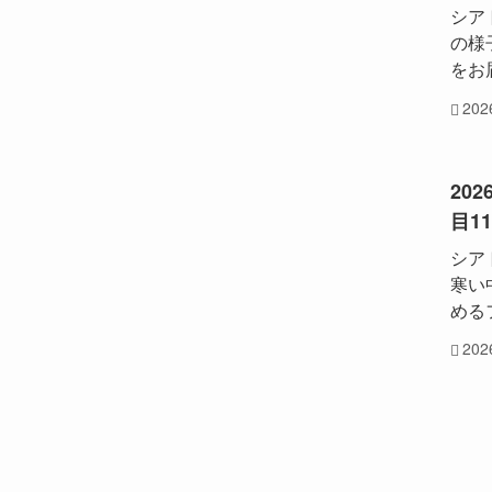
シア
の様
をお
20
20
目1
シア
寒い
める
20