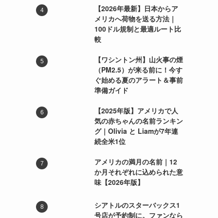
【2026年最新】日本からア
メリカへ荷物を送る方法｜
100ドル規制と最適ルート比
較
【ワシントン州】山火事の煙
（PM2.5）が来る前に！今す
ぐ始める夏のアラート＆事前
準備ガイド
【2025年版】アメリカで人
気の赤ちゃんの名前ランキン
グ｜Olivia と Liamが7年連
続全米1位
アメリカの満月の名前｜12
か月それぞれに込められた意
味【2026年版】
シアトルのスターバックス1
号店が予約制に。ファンなら