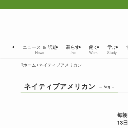
ニュース ＆ 話題
暮らす
働く
学ぶ
News
Live
Work
Study
ホーム
ネイティブアメリカン
ネイティブアメリカン
– tag –
毎朝
13