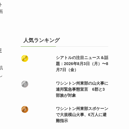
ト
画
人気ランキング
注
シアトルの注目ニュース＆話
題：2026年8月3日（月）〜8
肌
月7日（金）
し
ワシントン州東部の山火事に
連邦緊急事態宣言 6郡と3
部族が対象
ワシントン州東部スポケーン
で大規模山火事、6万人に避
難指示