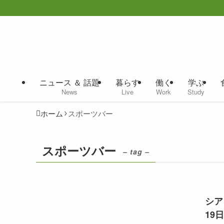
ニュース ＆ 話題
暮らす
働く
学ぶ
News
Live
Work
Study
ホーム
スポーツバー
スポーツバー
– tag –
シア
19