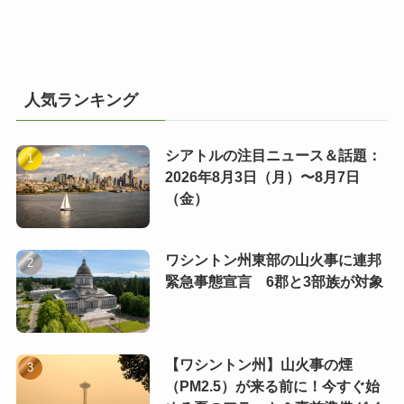
人気ランキング
シアトルの注目ニュース＆話題：
2026年8月3日（月）〜8月7日
（金）
ワシントン州東部の山火事に連邦
緊急事態宣言 6郡と3部族が対象
【ワシントン州】山火事の煙
（PM2.5）が来る前に！今すぐ始